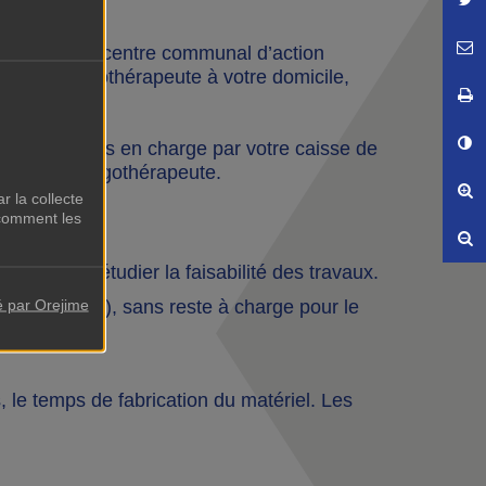
E
her du CCAS (centre communal d’action
tion de l’ergothérapeute à votre domicile,
I
C
apeute est pris en charge par votre caisse de
visite de l’ergothérapeute.
Ag
r la collecte
comment les
Ré
sur place étudier la faisabilité des travaux.
é par Orejime
abitat (SAIEM), sans reste à charge pour le
, le temps de fabrication du matériel. Les