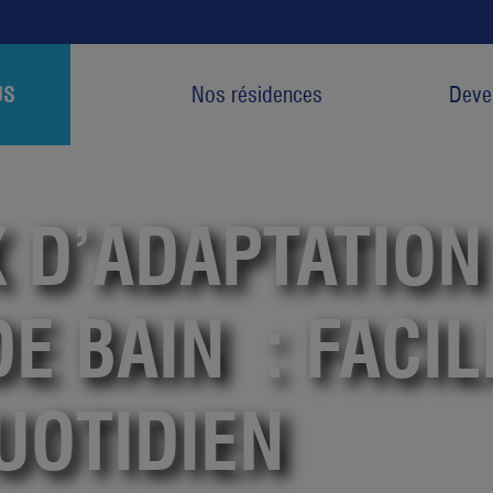
US
Nos résidences
Deven
 D’ADAPTATION
E BAIN : FACIL
UOTIDIEN