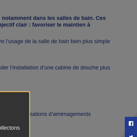
 notamment dans les salles de bain. Ces
ctif clair : favoriser le maintien à
 l’usage de la salle de bain bien plus simple
er l’installation d’une cabine de douche plus
ant les préconisations d’aménagements
P
e mobilité.
ollectons
Pa