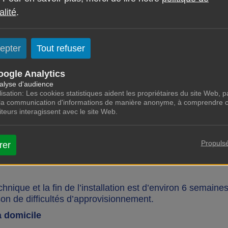
alité
.
ion de l’ergothérapeute, vous pouvez aussi vous rapproc
naître les possibilités d’aide au financement de l’interven
epter
Tout refuser
z une retraite complémentaire, le certificat de l’ergothér
oogle Analytics
on forfaitaire de 15 € vous sera demandée à la fin de la 
alyse d'audience
lisation: Les cookies statistiques aident les propriétaires du site Web, pa
 la communication d'informations de manière anonyme, à comprendre 
siteurs interagissent avec le site Web.
 Malakoff Habitat prend rendez-vous avec vous pour venir 
Propuls
les, ils sont intégralement pris en charge par Malakoff H
rer
nique et la fin de l’installation est d’environ 6 semaines
son de difficultés d’approvisionnement.
 domicile