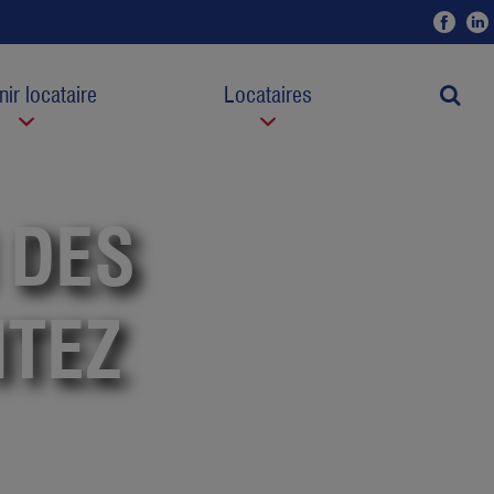
Fac
ir locataire
Locataires
Moteur
 DES
ITEZ