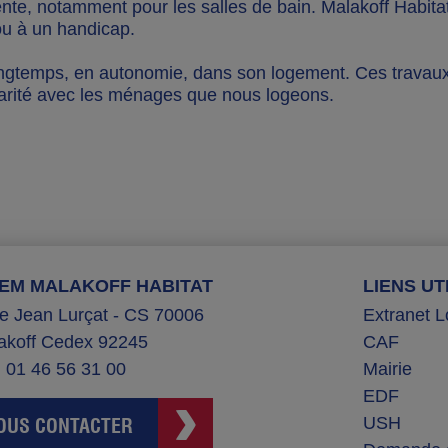
te, notamment pour les salles de bain. Malakoff Habit
ou à un handicap.
longtemps, en autonomie, dans son logement. Ces travaux 
idarité avec les ménages que nous logeons.
IEM MALAKOFF HABITAT
LIENS UT
ue Jean Lurçat - CS 70006
Extranet L
akoff Cedex 92245
CAF
: 01 46 56 31 00
Mairie
EDF
USH
OUS CONTACTER