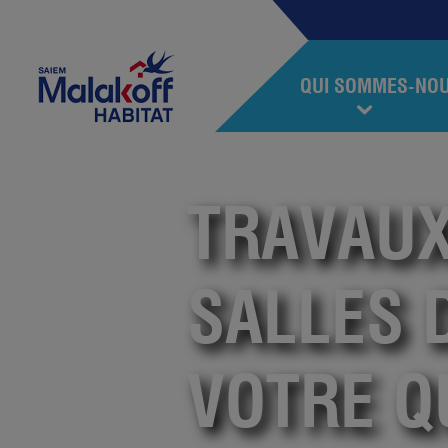
Accéder au contenu
Accéder au menu
Malakoff Habitat
QUI SOMMES-NO
TRAVAUX
SALLES D
VOTRE Q