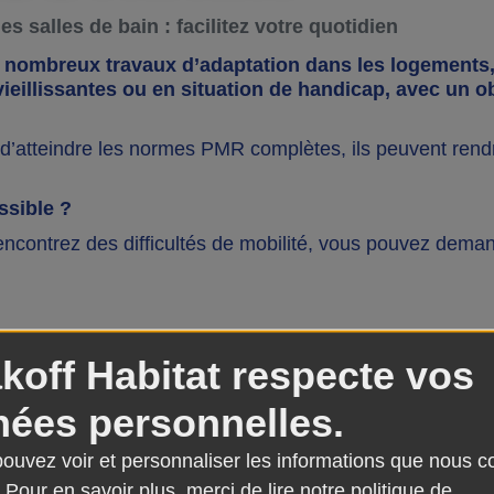
s salles de bain : facilitez votre quotidien
e nombreux travaux d’adaptation dans les logements,
illissantes ou en situation de handicap, avec un obje
’atteindre les normes PMR complètes, ils peuvent rendre
ssible ?
ncontrez des difficultés de mobilité, vous pouvez demand
koff Habitat respecte vos
ées personnelles.
accompagné d’un certificat d’un ergothérapeute, précis
nde d’adaptation en lien avec vos besoins de santé ou d
 pouvez voir et personnaliser les informations que nous c
 Pour en savoir plus, merci de lire notre
politique de