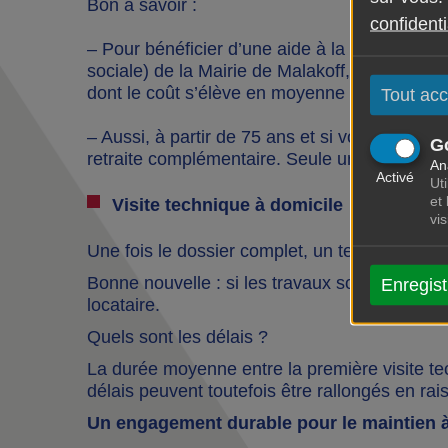
Bon à savoir :
confidenti
– Pour bénéficier d’une aide à la consultat
sociale) de la Mairie de Malakoff, afin de con
dont le coût s’élève en moyenne à 250 €.
Tout acc
– Aussi, à partir de 75 ans et si vous perceve
G
retraite complémentaire. Seule une participati
An
Activé
Uti
et
Visite technique à domicile
vi
Une fois le dossier complet, un technicien de
Bonne nouvelle : si les travaux sont réalisab
Enregist
locataire.
Quels sont les délais ?
La durée moyenne entre la première visite tech
délais peuvent toutefois être rallongés en rai
Un engagement durable pour le maintien à