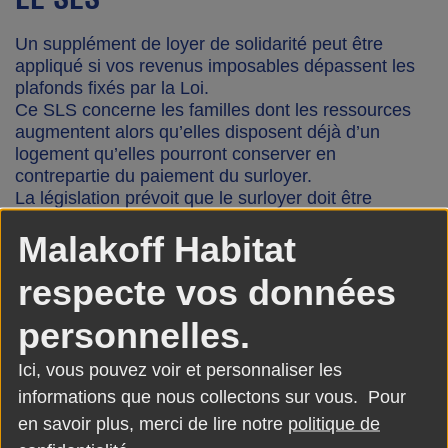
Un supplément de loyer de solidarité peut être
appliqué si vos revenus imposables dépassent les
plafonds fixés par la Loi.
Ce SLS concerne les familles dont les ressources
augmentent alors qu’elles disposent déjà d’un
logement qu’elles pourront conserver en
contrepartie du paiement du surloyer.
La législation prévoit que le surloyer doit être
appliqué aux locataires dès lors que leurs
Malakoff Habitat
ressources dépassent de 20% au moins les
plafonds prévus par la réglementation
respecte vos données
A Malakoff, la Ville a obtenu que tous les logements
sociaux existant soient exonérés du supplément de
personnelles.
loyer solidarité jusqu’en 2020 afin de préserver la
mixité sociale qui est un enjeu majeur pour le parc
Ici, vous pouvez voir et personnaliser les
de logement social, mais aussi pour l’ensemble de
la Ville.
informations que nous collectons sur vous. Pour
en savoir plus, merci de lire notre
politique de