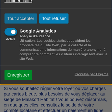
confidentialité
.
AVIS D’ÉCHÉANCES : COMMENT
PAYER VOTRE LOYER
Tout accepter
Tout refuser
Chaque mois vous recevez votre avis d’échéance
Google Analytics
qui arrête le montant du loyer à payer. Sauf
Analyse d'audience
exception, vous payez à terme échu, c’est-à-dire
Activé
Utilisation: Les cookies statistiques aident les
pour le mois écoulé.
propriétaires du site Web, par la collecte et la
Plusieurs possibilités vous sont offertes pour régler
communication d'informations de manière anonyme, à
votre loyer :
comprendre comment les visiteurs interagissent avec le
site Web.
LE PLUS PRATIQUE : EN LIGNE PAR
Propulsé par Orejime
Enregistrer
CARTE BLEUE
Si vous souhaitez régler votre loyer ou vos charges
par cartes bleue, plus besoins de vous déplacer au
siège de Malakoff Habitat ! Vous pouvez désormais,
en quelques clics, consultez le solde de votre
compte locataire et effectuer un paiement en ligne