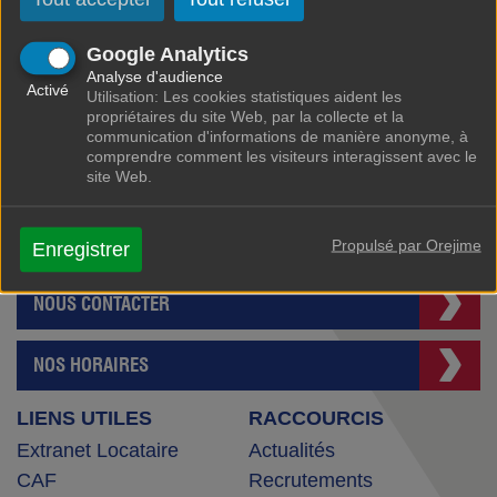
Google Analytics
Analyse d'audience
Activé
Utilisation: Les cookies statistiques aident les
propriétaires du site Web, par la collecte et la
communication d'informations de manière anonyme, à
SAIEM MALAKOFF HABITAT
comprendre comment les visiteurs interagissent avec le
site Web.
2 rue Jean Lurçat - CS 70006
Malakoff Cedex 92245
Propulsé par Orejime
Tel : 01 46 56 31 00
Enregistrer
NOUS CONTACTER
NOS HORAIRES
LIENS UTILES
RACCOURCIS
Extranet Locataire
Actualités
CAF
Recrutements