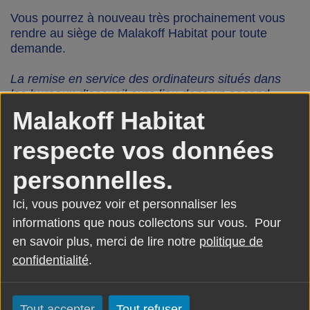
Vous pourrez à nouveau très prochainement vous
rendre au siège de Malakoff Habitat pour toute
demande.
La remise en service des ordinateurs situés dans
les bureaux d’accueil aura lieu dans un second
temps. En attendant, votre gardien(ne) reste
Malakoff Habitat
disponible et à votre écoute.
respecte vos données
Nous ne manquerons pas de vous tenir informés.
personnelles.
Merci pour votre patience ainsi que pour votre
compréhension.
Ici, vous pouvez voir et personnaliser les
informations que nous collectons sur vous. Pour
en savoir plus, merci de lire notre
politique de
confidentialité
.
Tout accepter
Tout refuser