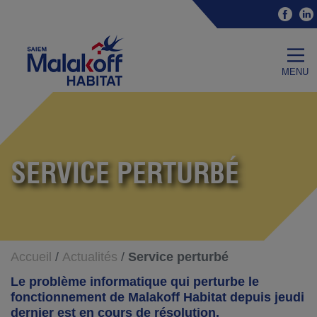
Accéder au contenu
Accéder au menu
Fac
Malakoff Habitat
menu
SERVICE PERTURBÉ
Accueil
Actualités
Service perturbé
Le problème informatique qui perturbe le
fonctionnement de Malakoff Habitat depuis jeudi
dernier est en cours de résolution.