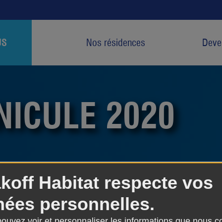
US
Nos résidences
Deven
NICULE 2020
koff Habitat respecte vos
canicule est activé, du 1er juin au 15 septembre, pour 
ées personnelles.
unique pour s’inscrire sur le registre canicule et recevo
 pouvez voir et personnaliser les informations que nous c