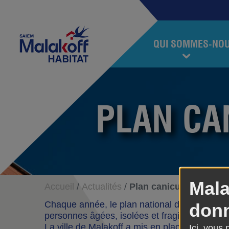
Accéder au contenu
Accéder au menu
Malakoff Habitat
QUI SOMMES-NO
PLAN CA
Mala
Accueil
Actualités
Plan canicule 2020
Chaque année, le plan national de prévention 
donn
personnes âgées, isolées et fragiles.
La ville de Malakoff a mis en place un numéro 
Ici, vous