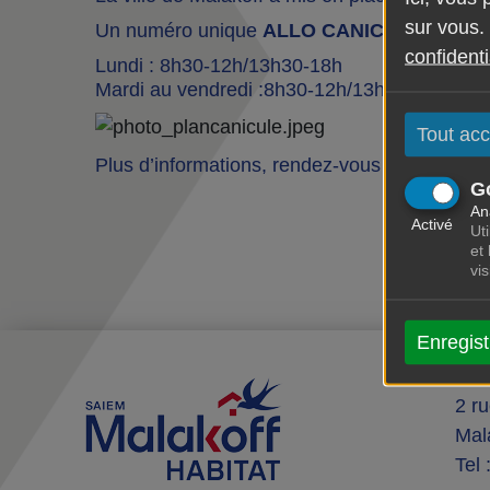
sur vous.
Un numéro unique
ALLO CANICULE MALAKO
confidenti
Lundi : 8h30-12h/13h30-18h
Mardi au vendredi :8h30-12h/13h30-17h
Tout acc
Plus d’informations, rendez-vous sur le
site d
G
An
Activé
Uti
et
vi
Enregist
SA
2 r
Mal
Tel 