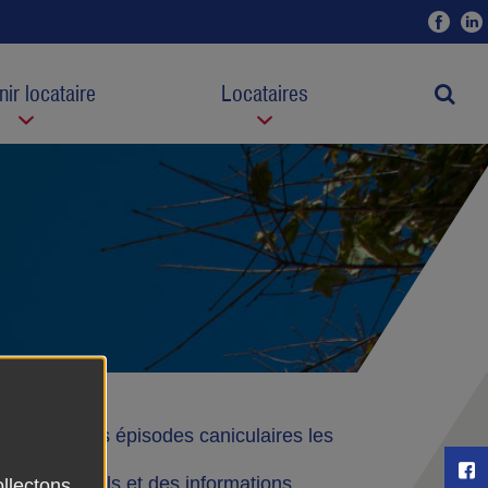
Fac
ir locataire
Locataires
Moteur
préserver des épisodes caniculaires les
P
ir des conseils et des informations.
ollectons