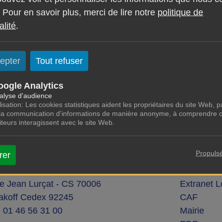
 Pour en savoir plus, merci de lire notre
politique de
FF 01.47.46.77.89
ouvert aux horaires suivants :
alité
.
epter
Tout refuser
e la ville de Malakoff
oogle Analytics
alyse d'audience
lisation: Les cookies statistiques aident les propriétaires du site Web, pa
 la communication d'informations de manière anonyme, à comprendre 
siteurs interagissent avec le site Web.
Propuls
rer
IEM MALAKOFF HABITAT
LIENS UT
ue Jean Lurçat - CS 70006
Extranet L
akoff Cedex 92245
CAF
: 01 46 56 31 00
Mairie