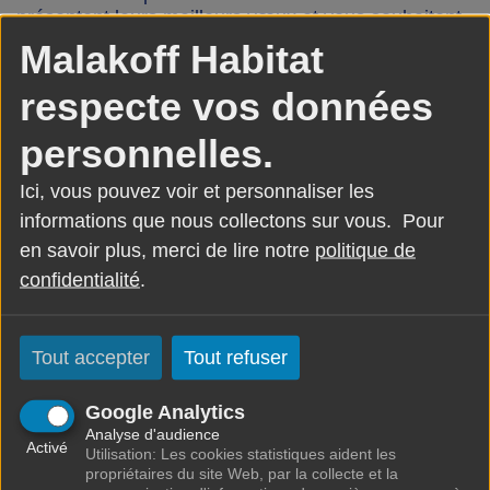
présentent leurs meilleurs vœux et vous souhaitent
une très bonne année 2022 !
Malakoff Habitat
respecte vos données
personnelles.
Ici, vous pouvez voir et personnaliser les
informations que nous collectons sur vous. Pour
en savoir plus, merci de lire notre
politique de
confidentialité
.
Tout accepter
Tout refuser
SAIEM MALAKOFF HABITAT
Google Analytics
2 rue Jean Lurçat - CS 70006
Analyse d'audience
Malakoff Cedex 92245
Activé
Utilisation: Les cookies statistiques aident les
Tel : 01 46 56 31 00
propriétaires du site Web, par la collecte et la