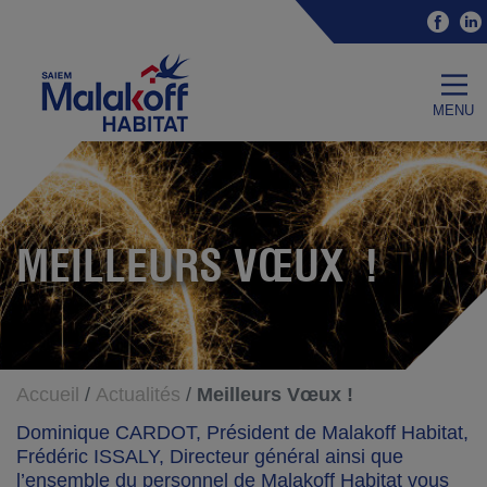
Accéder au contenu
Accéder au menu
Fac
Malakoff Habitat
menu
MEILLEURS VŒUX !
Accueil
Actualités
Meilleurs Vœux !
Dominique CARDOT, Président de Malakoff Habitat,
Frédéric ISSALY, Directeur général ainsi que
l’ensemble du personnel de Malakoff Habitat vous