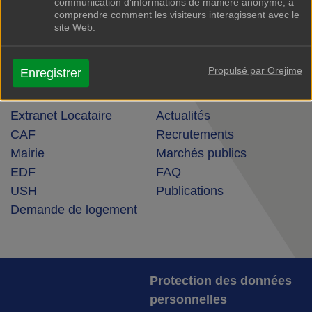
communication d'informations de manière anonyme, à
comprendre comment les visiteurs interagissent avec le
NOUS CONTACTER
site Web.
NOS HORAIRES
Propulsé par Orejime
Enregistrer
LIENS UTILES
RACCOURCIS
Extranet Locataire
Actualités
CAF
Recrutements
Mairie
Marchés publics
EDF
FAQ
USH
Publications
Demande de logement
Protection des données
personnelles