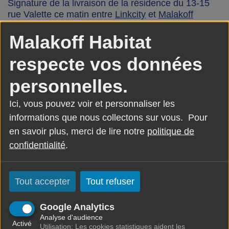
Signature de la livraison de la résidence du 13-15
rue Valette ce matin entre
Linkcity
et
Malakoff
Habitat
. C’est 62 nouveaux logements sociaux qui
Malakoff Habitat
viennent grandir le patrimoine de la SAIEM. Les
premiers locataires emménagent dès le lendemain.
respecte vos données
personnelles.
Ici, vous pouvez voir et personnaliser les
informations que nous collectons sur vous. Pour
en savoir plus, merci de lire notre
politique de
confidentialité
.
Tout accepter
Tout refuser
SAIEM MALAKOFF HABITAT
Google Analytics
Analyse d'audience
2 rue Jean Lurçat - CS 70006
Activé
Utilisation: Les cookies statistiques aident les