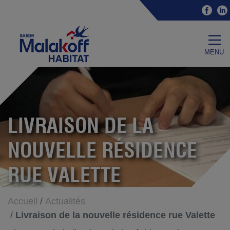
Accéder au contenu
Accéder au menu
Fac
Malakoff Habitat
menu
LIVRAISON DE LA
NOUVELLE RÉSIDENCE
RUE VALETTE
Accueil
Actualités
Livraison de la nouvelle résidence rue Valette