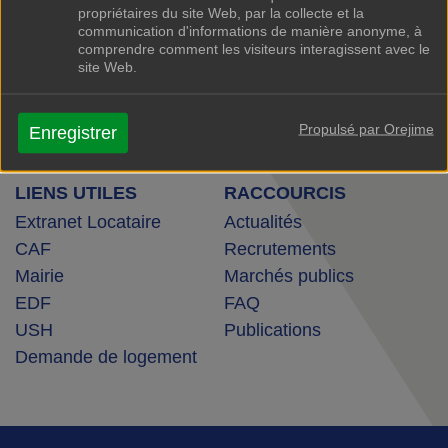
Malakoff Cedex 92245
propriétaires du site Web, par la collecte et la
communication d'informations de manière anonyme, à
Tel : 01 46 56 31 00
comprendre comment les visiteurs interagissent avec le
site Web.
NOUS CONTACTER
Propulsé par Orejime
Enregistrer
NOS HORAIRES
LIENS UTILES
RACCOURCIS
Extranet Locataire
Actualités
CAF
Recrutements
Mairie
Marchés publics
EDF
FAQ
USH
Publications
Demande de logement