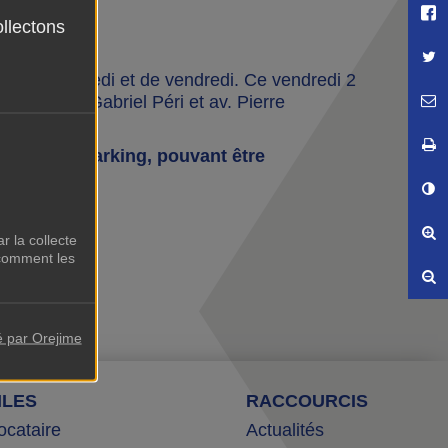
P
 à prévoir.
ollectons
Pa
nées de samedi et de vendredi. Ce vendredi 2
E
s, soit Bd Gabriel Péri et av. Pierre
I
ccès à leur parking, pouvant être
C
Ag
r la collecte
comment les
Ré
é par Orejime
ILES
RACCOURCIS
ocataire
Actualités