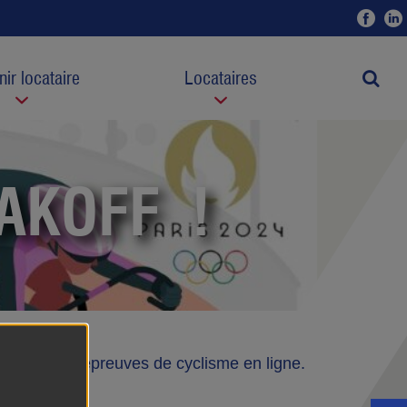
Fac
ir locataire
Locataires
Moteur
AKOFF !
, avec les épreuves de cyclisme en ligne.