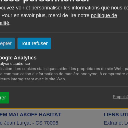
nt contenant les modalités d’accès et les perturbations
 pouvez voir et personnaliser les informations que nous c
 Pour en savoir plus, merci de lire notre
politique de
sont annoncées comme essentiellement limitées aux jour
alité
.
mpossibilité de stationner le long du parcours des course
epter
Tout refuser
aires à être attentifs aux éventuelles difficultés d’a
 de l’épreuve, dès le vendredi 2 août.
oogle Analytics
alyse d'audience
lisation: Les cookies statistiques aident les propriétaires du site Web, pa
 la communication d'informations de manière anonyme, à comprendre 
siteurs interagissent avec le site Web.
Propuls
rer
IEM MALAKOFF HABITAT
LIENS UT
ue Jean Lurçat - CS 70006
Extranet L