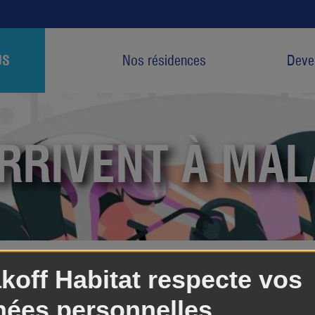
US
Nos résidences
Deven
ARRIVENT À MAL
off !
koff Habitat respecte vos
les Jeux Olympiques de Paris 2024 passent par Malakoff
ées personnelles.