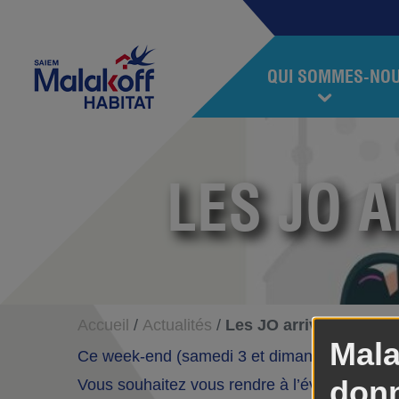
Accéder au contenu
Accéder au menu
Malakoff Habitat
QUI SOMMES-NO
LES JO 
Accueil
Actualités
Les JO arrivent à Malak
Mala
Ce week-end (samedi 3 et dimanche 4 août), 
donn
Vous souhaitez vous rendre à l’évènement ?