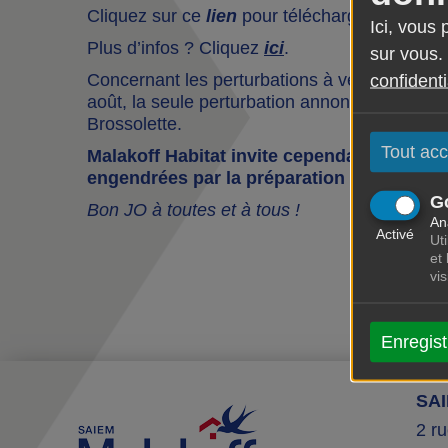
Cliquez sur ce
lien
pour télécharger un docume
Ici, vous
Plus d’infos ? Cliquez
ici
.
sur vous.
Concernant les perturbations à venir, elles 
confidenti
août, la seule perturbation annoncée est une i
Brossolette.
Tout acc
Malakoff Habitat invite cependant les locat
engendrées par la préparation du parcours
G
Bon JO à toutes et à tous !
An
Activé
Uti
et
vi
Enregist
SA
2 r