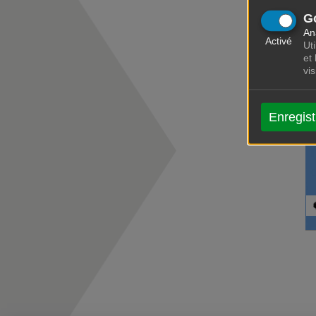
G
An
Activé
Uti
et
vi
Enregist