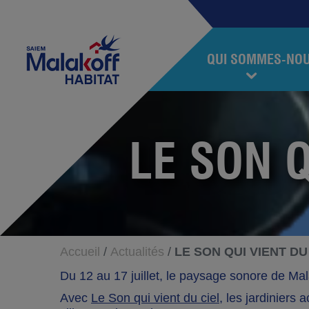
Accéder au contenu
Accéder au menu
Malakoff Habitat
QUI SOMMES-NO
LE SON Q
Accueil
Actualités
LE SON QUI VIENT DU
Du 12 au 17 juillet, le paysage sonore de Mal
Avec
Le Son qui vient du ciel
, les jardiniers