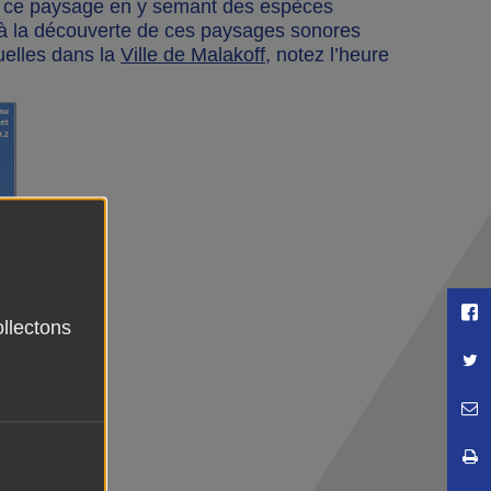
nt ce paysage en y semant des espèces
 à la découverte de ces paysages sonores
elles dans la
Ville de Malakoff
, notez l’heure
P
ollectons
Pa
E
I