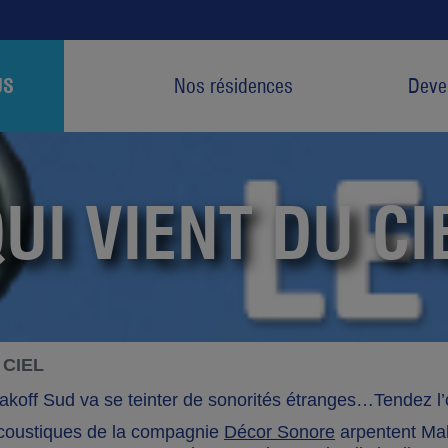
US
Nos résidences
Deven
UI VIENT DU CI
 CIEL
akoff Sud va se teinter de sonorités étranges…Tendez l’o
 acoustiques de la compagnie
Décor Sonore
arpentent Mal