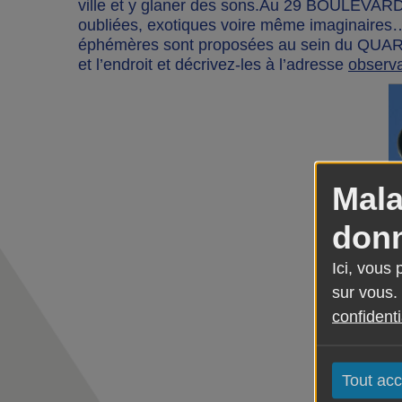
ville et y glaner des sons.Au 29 BOULEVARD
oubliées, exotiques voire même imaginaires
éphémères sont proposées au sein du QUAR
et l’endroit et décrivez-les à l’adresse
observ
Mala
donn
Ici, vous
sur vous.
confidenti
Tout acc