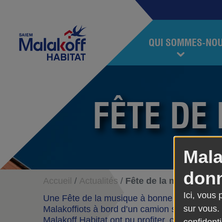
Accéder au contenu
Accéder au menu
Malakoff Habitat
QUI SOMMES-NO
FÊTE DE
Mala
donn
Accueil
Actualités
Fête de la musique 20
Ici, vous
Une Fête de la musique à bonne distance cett
sur vous.
Malakoffiots à bord d’un camion sillonnant la 
Malakoff Habitat ont pu profiter, chanter et d
confidenti