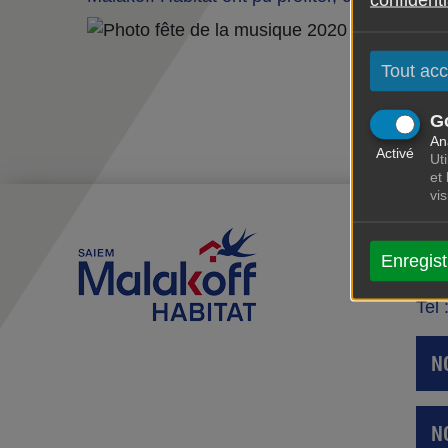
Tout acc
G
An
Activé
Uti
et
vi
SA
2 r
Enregist
Mal
Tel 
N
N