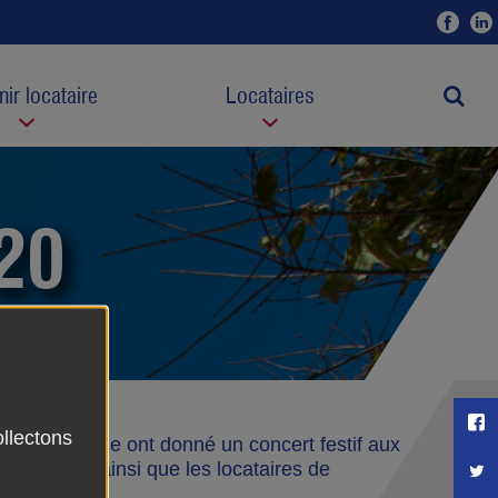
Fac
ir locataire
Locataires
Moteur
20
P
ollectons
 par la ville ont donné un concert festif aux
ce et c’est ainsi que les locataires de
Pa