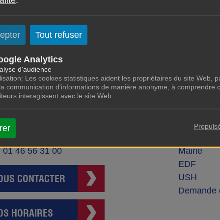
epter
Tout refuser
oogle Analytics
alyse d'audience
lisation: Les cookies statistiques aident les propriétaires du site Web, pa
 la communication d'informations de manière anonyme, à comprendre 
siteurs interagissent avec le site Web.
IEM MALAKOFF HABITAT
LIENS UT
ue Jean Lurçat - CS 70006
Extranet L
Propuls
rer
akoff Cedex 92245
CAF
: 01 46 56 31 00
Mairie
EDF
USH
OUS CONTACTER
Demande 
OS HORAIRES