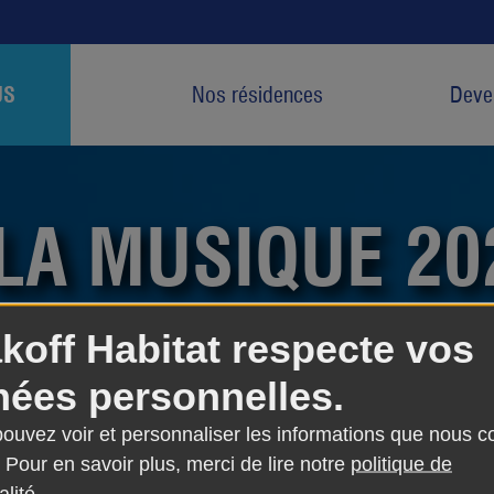
US
Nos résidences
Deven
 LA MUSIQUE 20
koff Habitat respecte vos
ées personnelles.
20
 pouvez voir et personnaliser les informations que nous c
e année. Dimanche 21 juin, plusieurs artistes programmés
 Pour en savoir plus, merci de lire notre
politique de
ville​. La musique s’est répandue de résidence en résiden
anser de leurs fenêtres.
alité
.