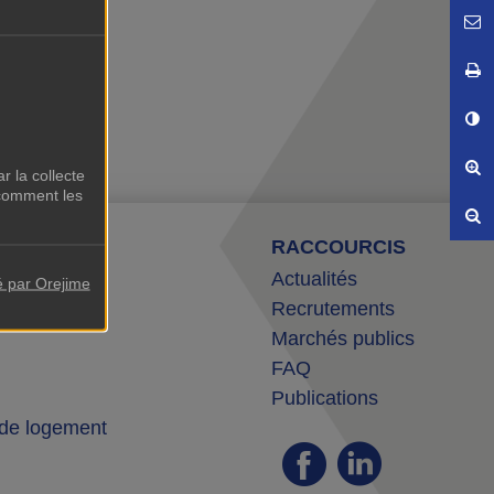
E
I
C
Ag
r la collecte
comment les
Ré
ILES
RACCOURCIS
ocataire
Actualités
é par Orejime
Recrutements
Marchés publics
FAQ
Publications
de logement
Faceboo
Insta