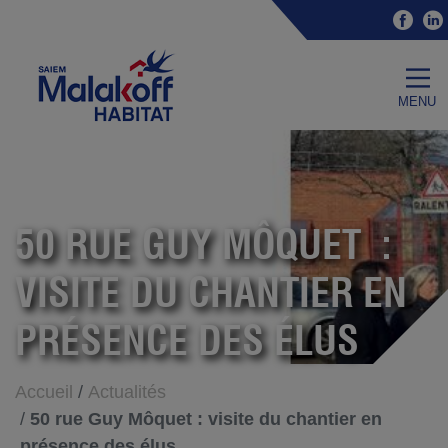
Accéder au contenu
Accéder au menu
Fac
Malakoff Habitat
menu
50 RUE GUY MÔQUET :
VISITE DU CHANTIER EN
PRÉSENCE DES ÉLUS
Accueil
Actualités
50 rue Guy Môquet : visite du chantier en
présence des élus